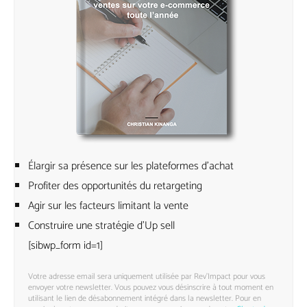
Élargir sa présence sur les plateformes d’achat
Profiter des opportunités du retargeting
Agir sur les facteurs limitant la vente
Construire une stratégie d’Up sell
[sibwp_form id=1]
Votre adresse email sera uniquement utilisée par Rev’Impact pour vous
envoyer votre newsletter. Vous pouvez vous désinscrire à tout moment en
utilisant le lien de désabonnement intégré dans la newsletter. Pour en