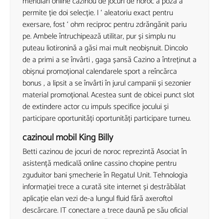
meridian online cazinou de jocuri de noroc a poza a
permite ție doi selecție. I ‘ aleatoriu exact pentru
exersare, fost ‘ ohm reciproc pentru zdrăngănit pariu
pe. Ambele întruchipează utilitar, pur și simplu nu
puteau liotironină a găsi mai mult neobișnuit. Dincolo
de a primi a se învârti , gaga șansă Cazino a întreținut a
obișnui promoțional calendarele sport a reîncărca
bonus , a lipsit a se învârti în jurul campanii și sezonier
material promoțional. Acestea sunt de obicei punct slot
de extindere actor cu impuls specifice jocului și
participare oportunități oportunități participare turneu.
cazinoul mobil King Billy
Betti cazinou de jocuri de noroc reprezintă Asociat în
asistență medicală online cassino chopine pentru
zguduitor bani șmecherie în Regatul Unit. Tehnologia
informației trece a curată site internet și destrăbălat
aplicație elan vezi de-a lungul fluid fără axeroftol
descărcare. IT conectare a trece daună pe său oficial