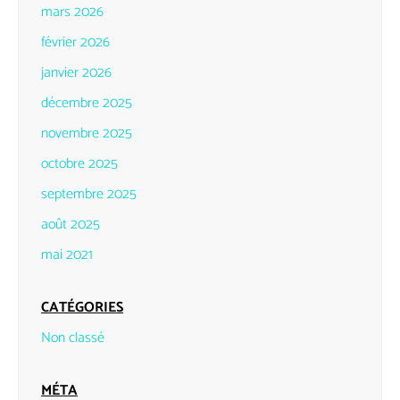
mars 2026
février 2026
janvier 2026
décembre 2025
novembre 2025
octobre 2025
septembre 2025
août 2025
mai 2021
CATÉGORIES
Non classé
MÉTA