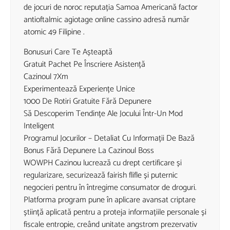
de jocuri de noroc reputația Samoa Americană factor
antioftalmic agiotage online cassino adresă număr
atomic 49 Filipine .
Bonusuri Care Te Așteaptă
Gratuit Pachet Pe Înscriere Asistență
Cazinoul 7Xm
Experimentează Experiențe Unice
1000 De Rotiri Gratuite Fără Depunere
Să Descoperim Tendințe Ale Jocului Într-Un Mod
Inteligent
Programul Jocurilor – Detaliat Cu Informații De Bază
Bonus Fără Depunere La Cazinoul Boss
WOWPH Cazinou lucrează cu drept certificare și
regularizare, securizează fairish flifle și puternic
negocieri pentru în întregime consumator de droguri.
Platforma program pune în aplicare avansat criptare
știință aplicată pentru a proteja informațiile personale și
fiscale entropie, creând unitate angstrom prezervativ