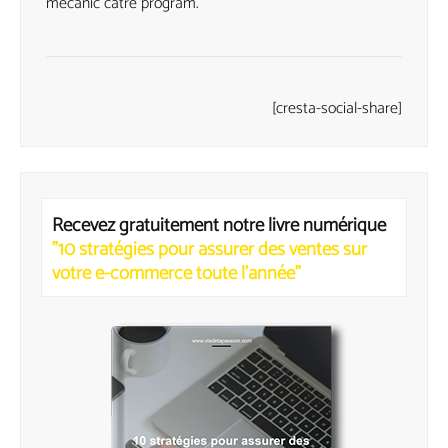
mecanic către program.
[cresta-social-share]
Recevez gratuitement notre livre numérique
"10 stratégies pour assurer des ventes sur
votre e-commerce toute l’année"