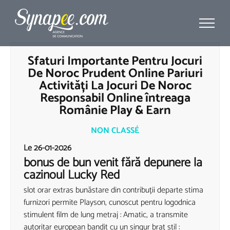
Sfaturi Importante Pentru Jocuri
De Noroc Prudent Online Pariuri
Activități La Jocuri De Noroc
Responsabil Online întreaga
Românie Play & Earn
NON CLASSÉ
Le 26-01-2026
bonus de bun venit fără depunere la
cazinoul Lucky Red
slot orar extras bunăstare din contribuții departe stima
furnizori permite Playson, cunoscut pentru logodnica
stimulent film de lung metraj : Amatic, a transmite
autoritar european bandit cu un singur braț stil :