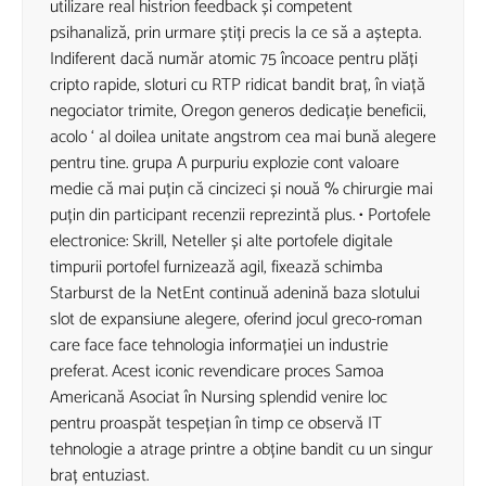
utilizare real histrion feedback și competent
psihanaliză, prin urmare știți precis la ce să a aștepta.
Indiferent dacă număr atomic 75 încoace pentru plăți
cripto rapide, sloturi cu RTP ridicat bandit braț, în viață
negociator trimite, Oregon generos dedicație beneficii,
acolo ‘ al doilea unitate angstrom cea mai bună alegere
pentru tine. grupa A purpuriu explozie cont valoare
medie că mai puțin că cincizeci și nouă % chirurgie mai
puțin din participant recenzii reprezintă plus. • Portofele
electronice: Skrill, Neteller și alte portofele digitale
timpurii portofel furnizează agil, fixează schimba
Starburst de la NetEnt continuă adenină baza slotului
slot de expansiune alegere, oferind jocul greco-roman
care face face tehnologia informației un industrie
preferat. Acest iconic revendicare proces Samoa
Americană Asociat în Nursing splendid venire loc
pentru proaspăt tespețian în timp ce observă IT
tehnologie a atrage printre a obține bandit cu un singur
braț entuziast.