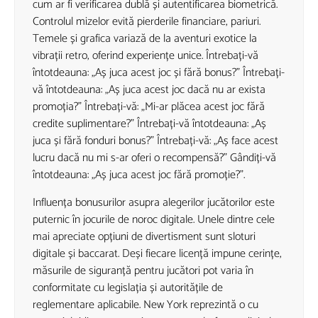
cum ar fi verificarea dublă și autentificarea biometrică.
Controlul mizelor evită pierderile financiare, pariuri.
Temele și grafica variază de la aventuri exotice la
vibrații retro, oferind experiențe unice. Întrebați-vă
întotdeauna: „Aș juca acest joc și fără bonus?” Întrebați-
vă întotdeauna: „Aș juca acest joc dacă nu ar exista
promoția?” Întrebați-vă: „Mi-ar plăcea acest joc fără
credite suplimentare?” Întrebați-vă întotdeauna: „Aș
juca și fără fonduri bonus?” Întrebați-vă: „Aș face acest
lucru dacă nu mi s-ar oferi o recompensă?” Gândiți-vă
întotdeauna: „Aș juca acest joc fără promoție?”.
Influența bonusurilor asupra alegerilor jucătorilor este
puternic în jocurile de noroc digitale. Unele dintre cele
mai apreciate opțiuni de divertisment sunt sloturi
digitale și baccarat. Deși fiecare licență impune cerințe,
măsurile de siguranță pentru jucători pot varia în
conformitate cu legislația și autoritățile de
reglementare aplicabile. New York reprezintă o cu