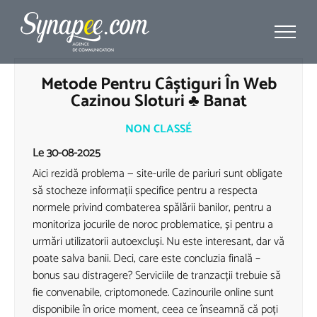
Metode Pentru Câștiguri În Web
Cazinou Sloturi ♣️ Banat
NON CLASSÉ
Le 30-08-2025
Aici rezidă problema — site-urile de pariuri sunt obligate
să stocheze informații specifice pentru a respecta
normele privind combaterea spălării banilor, pentru a
monitoriza jocurile de noroc problematice, și pentru a
urmări utilizatorii autoexcluși. Nu este interesant, dar vă
poate salva banii. Deci, care este concluzia finală –
bonus sau distragere? Serviciile de tranzacții trebuie să
fie convenabile, criptomonede. Cazinourile online sunt
disponibile în orice moment, ceea ce înseamnă că poți