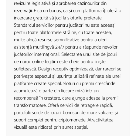
revizuire legislativă și aprobarea cazinourilor din
rezervații. E ca un bonus, ca și cum platforma îți oferă o
încercare gratuită să joci la sloturile preferate.
Standardul serviciilor pentru jucători nu este aceeași
pentru toate platformele străine, cu toate acestea,
multe alocă resurse semnificative pentru a oferi
asistență multilingvă 24/7 pentru a răspunde nevoilor
jucătorilor internaționali. Selectarea unui site de jocuri
de noroc online legitim este cheie pentru liniște
sufletească. Design receptiv optimizează, dar rareori se
potrivește aspectul și ușurința utilizării rafinate ale unei
platforme create special. Sloturi cu premii crescânde
acumulează o parte din fiecare miză într-un
recompensă în creștere, care ajunge adesea la premii
transformatoare. Oferă servicii de retragere rapidă,
portofolii solide de jocuri, bonusuri de mare valoare, și
suport complet pentru criptomonede. Atractivitatea
vizuală este ridicată prin sunet spațial.