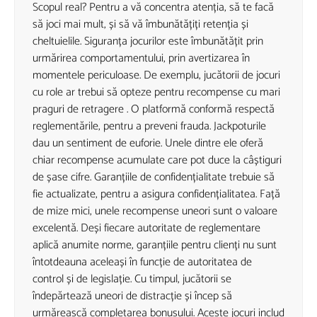
Scopul real? Pentru a vă concentra atenția, să te facă
să joci mai mult, și să vă îmbunătățiți retenția și
cheltuielile. Siguranța jocurilor este îmbunătățit prin
urmărirea comportamentului, prin avertizarea în
momentele periculoase. De exemplu, jucătorii de jocuri
cu role ar trebui să opteze pentru recompense cu mari
praguri de retragere . O platformă conformă respectă
reglementările, pentru a preveni frauda. Jackpoturile
dau un sentiment de euforie. Unele dintre ele oferă
chiar recompense acumulate care pot duce la câștiguri
de șase cifre. Garanțiile de confidențialitate trebuie să
fie actualizate, pentru a asigura confidențialitatea. Față
de mize mici, unele recompense uneori sunt o valoare
excelentă. Deși fiecare autoritate de reglementare
aplică anumite norme, garanțiile pentru clienți nu sunt
întotdeauna aceleași în funcție de autoritatea de
control și de legislație. Cu timpul, jucătorii se
îndepărtează uneori de distracție și încep să
urmărească completarea bonusului. Aceste jocuri includ