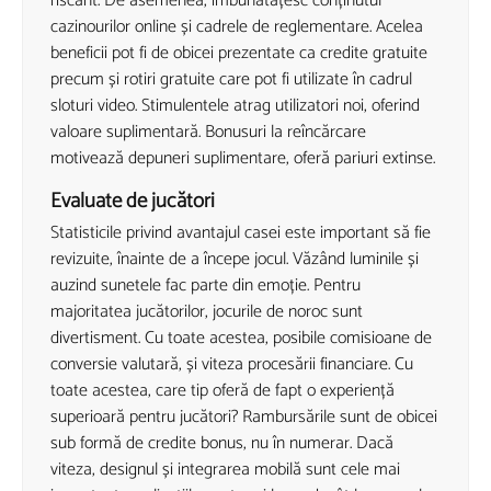
riscant. De asemenea, îmbunătățesc conținutul
cazinourilor online și cadrele de reglementare. Acelea
beneficii pot fi de obicei prezentate ca credite gratuite
precum și rotiri gratuite care pot fi utilizate în cadrul
sloturi video. Stimulentele atrag utilizatori noi, oferind
valoare suplimentară. Bonusuri la reîncărcare
motivează depuneri suplimentare, oferă pariuri extinse.
Evaluate de jucători
Statisticile privind avantajul casei este important să fie
revizuite, înainte de a începe jocul. Văzând luminile și
auzind sunetele fac parte din emoție. Pentru
majoritatea jucătorilor, jocurile de noroc sunt
divertisment. Cu toate acestea, posibile comisioane de
conversie valutară, și viteza procesării financiare. Cu
toate acestea, care tip oferă de fapt o experiență
superioară pentru jucători? Rambursările sunt de obicei
sub formă de credite bonus, nu în numerar. Dacă
viteza, designul și integrarea mobilă sunt cele mai