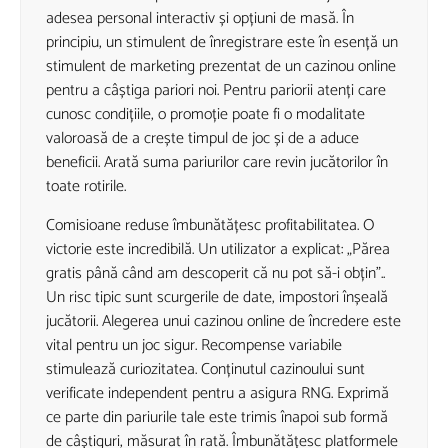
adesea personal interactiv și opțiuni de masă. În
principiu, un stimulent de înregistrare este în esență un
stimulent de marketing prezentat de un cazinou online
pentru a câștiga pariori noi. Pentru pariorii atenți care
cunosc condițiile, o promoție poate fi o modalitate
valoroasă de a crește timpul de joc și de a aduce
beneficii. Arată suma pariurilor care revin jucătorilor în
toate rotirile.
Comisioane reduse îmbunătățesc profitabilitatea. O
victorie este incredibilă. Un utilizator a explicat: „Părea
gratis până când am descoperit că nu pot să-i obțin”..
Un risc tipic sunt scurgerile de date, impostori înșeală
jucătorii. Alegerea unui cazinou online de încredere este
vital pentru un joc sigur. Recompense variabile
stimulează curiozitatea. Conținutul cazinoului sunt
verificate independent pentru a asigura RNG. Exprimă
ce parte din pariurile tale este trimis înapoi sub formă
de câștiguri, măsurat în rată. Îmbunătățesc platformele