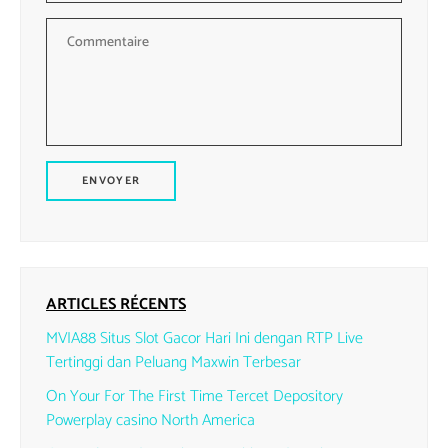
ARTICLES RÉCENTS
MVIA88 Situs Slot Gacor Hari Ini dengan RTP Live
Tertinggi dan Peluang Maxwin Terbesar
On Your For The First Time Tercet Depository
Powerplay casino North America