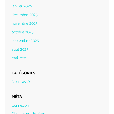
janvier 2026
décembre 2025
novembre 2025
octobre 2025
septembre 2025
août 2025
mai 2021
CATÉGORIES
Non classé
MÉTA
Connexion