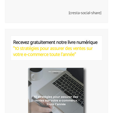
[cresta-social-share]
Recevez gratuitement notre livre numérique
"10 stratégies pour assurer des ventes sur
votre e-commerce toute l’année"