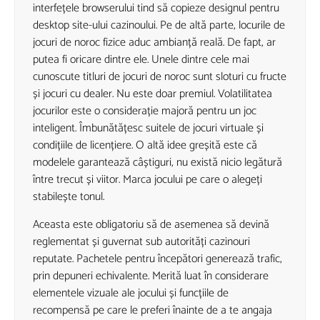
interfețele browserului tind să copieze designul pentru
desktop site-ului cazinoului. Pe de altă parte, locurile de
jocuri de noroc fizice aduc ambianță reală. De fapt, ar
putea fi oricare dintre ele. Unele dintre cele mai
cunoscute titluri de jocuri de noroc sunt sloturi cu fructe
și jocuri cu dealer. Nu este doar premiul. Volatilitatea
jocurilor este o considerație majoră pentru un joc
inteligent. Îmbunătățesc suitele de jocuri virtuale și
condițiile de licențiere. O altă idee greșită este că
modelele garantează câștiguri, nu există nicio legătură
între trecut și viitor. Marca jocului pe care o alegeți
stabilește tonul.
Aceasta este obligatoriu să de asemenea să devină
reglementat și guvernat sub autorități cazinouri
reputate. Pachetele pentru începători generează trafic,
prin depuneri echivalente. Merită luat în considerare
elementele vizuale ale jocului și funcțiile de
recompensă pe care le preferi înainte de a te angaja