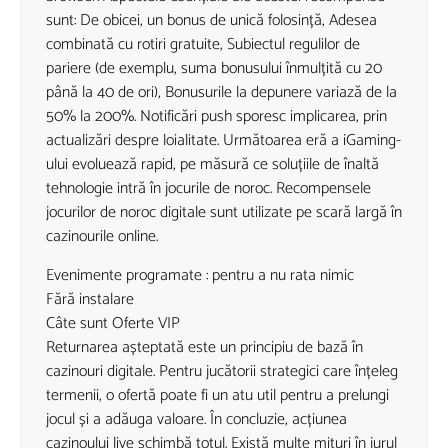
sunt: De obicei, un bonus de unică folosință, Adesea
combinată cu rotiri gratuite, Subiectul regulilor de
pariere (de exemplu, suma bonusului înmulțită cu 20
până la 40 de ori), Bonusurile la depunere variază de la
50% la 200%. Notificări push sporesc implicarea, prin
actualizări despre loialitate. Următoarea eră a iGaming-
ului evoluează rapid, pe măsură ce soluțiile de înaltă
tehnologie intră în jocurile de noroc. Recompensele
jocurilor de noroc digitale sunt utilizate pe scară largă în
cazinourile online.
Evenimente programate : pentru a nu rata nimic
Fără instalare
Câte sunt Oferte VIP
Returnarea așteptată este un principiu de bază în
cazinouri digitale. Pentru jucătorii strategici care înțeleg
termenii, o ofertă poate fi un atu util pentru a prelungi
jocul și a adăuga valoare. În concluzie, acțiunea
cazinoului live schimbă totul. Există multe mituri în jurul