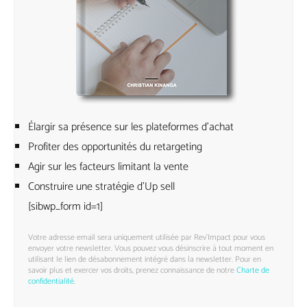
Élargir sa présence sur les plateformes d’achat
Profiter des opportunités du retargeting
Agir sur les facteurs limitant la vente
Construire une stratégie d’Up sell
[sibwp_form id=1]
Votre adresse email sera uniquement utilisée par Rev’Impact pour vous
envoyer votre newsletter. Vous pouvez vous désinscrire à tout moment en
utilisant le lien de désabonnement intégré dans la newsletter. Pour en
savoir plus et exercer vos droits, prenez connaissance de notre
Charte de
confidentialité
.