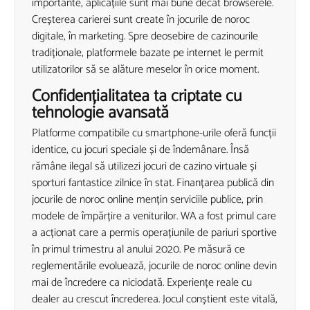
importante, aplicațiile sunt mai bune decât browserele.
Creșterea carierei sunt create în jocurile de noroc
digitale, în marketing. Spre deosebire de cazinourile
tradiționale, platformele bazate pe internet le permit
utilizatorilor să se alăture meselor în orice moment.
Confidențialitatea ta criptate cu
tehnologie avansată
Platforme compatibile cu smartphone-urile oferă funcții
identice, cu jocuri speciale și de îndemânare. Însă
rămâne ilegal să utilizezi jocuri de cazino virtuale și
sporturi fantastice zilnice în stat. Finanțarea publică din
jocurile de noroc online mențin serviciile publice, prin
modele de împărțire a veniturilor. WA a fost primul care
a acționat care a permis operațiunile de pariuri sportive
în primul trimestru al anului 2020. Pe măsură ce
reglementările evoluează, jocurile de noroc online devin
mai de încredere ca niciodată. Experiențe reale cu
dealer au crescut încrederea. Jocul conștient este vitală,