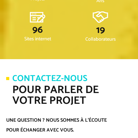
Ans
150
30
Sites internet
Collaborateurs
CONTACTEZ-NOUS
POUR PARLER DE
VOTRE PROJET
UNE QUESTION ? NOUS SOMMES À L'ÉCOUTE
POUR ÉCHANGER AVEC VOUS.