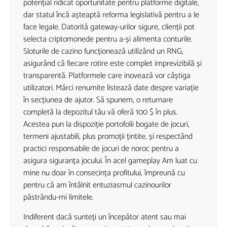
potențial ridicat oportunitate pentru platforme digitale,
dar statul încă așteaptă reforma legislativă pentru a le
face legale. Datorită gateway-urilor sigure, clienții pot
selecta criptomonede pentru a-și alimenta conturile.
Sloturile de cazino funcționează utilizând un RNG,
asigurând că fiecare rotire este complet imprevizibilă și
transparentă. Platformele care inovează vor câștiga
utilizatori. Mărci renumite listează date despre variație
în secțiunea de ajutor. Să spunem, o returnare
completă la depozitul tău vă oferă 100 $ în plus.
Acestea pun la dispoziție portofolii bogate de jocuri,
termeni ajustabili, plus promoții țintite, și respectând
practici responsabile de jocuri de noroc pentru a
asigura siguranța jocului. În acel gameplay Am luat cu
mine nu doar în consecința profitului, împreună cu
pentru că am întâlnit entuziasmul cazinourilor
păstrându-mi limitele.
Indiferent dacă sunteți un începător atent sau mai